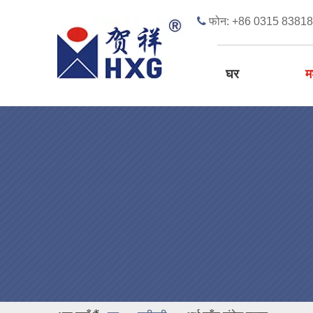

फोन: +86 0315 8381
घर
म