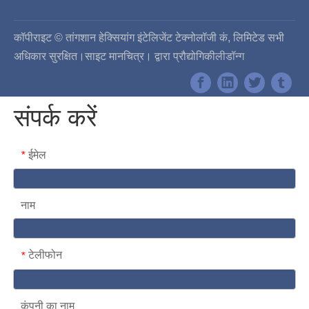
कॉपीराइट © तांगशान हेक्सियांग इंटेलिजेंट टेक्नोलॉजी कं, लिमिटेड सभी
अधिकार सुरक्षित।
साइट मानचित्र
। द्वारा प्रौद्योगिकी
लीडॉन्ग
संपर्क करें
ईमेल
*
नाम
टेलीफोन
*
कंपनी का नाम