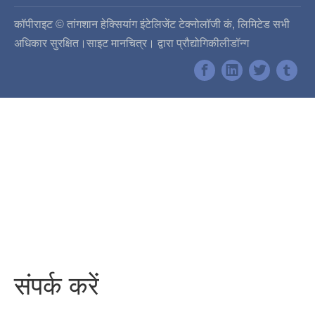
कॉपीराइट © तांगशान हेक्सियांग इंटेलिजेंट टेक्नोलॉजी कं, लिमिटेड सभी
अधिकार सुरक्षित।
साइट मानचित्र
। द्वारा प्रौद्योगिकी
लीडॉन्ग
संपर्क करें